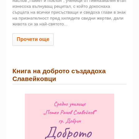
наслов „Памет и поклон“, ученици от гимназиален етап
изнесоха вълнуващ рецитал, с който докоснаха
сърцата на всички присъстващи и сведоха глави в знак
на признателност пред хилядите свидни жертви, дали
живота си за най-святото...
Прочети още
Книга на доброто създадоха
Славейковци