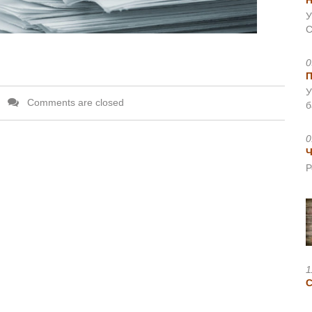
Н
У
С
0
У
Comments are closed
б
0
Ч
Р
1