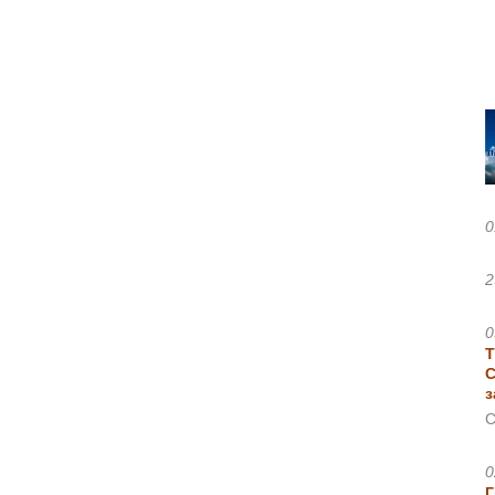
0
2
0
Т
С
з
С
0
Г