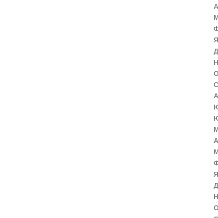
А
М
Ф
Я
Д
Н
О
С
А
Ю
Ю
М
А
М
Ф
Я
Д
Н
О