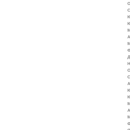
О
С
Ю
Ю
М
А
М
Ф
Д
Н
О
С
А
Ю
Ю
М
А
М
Ф