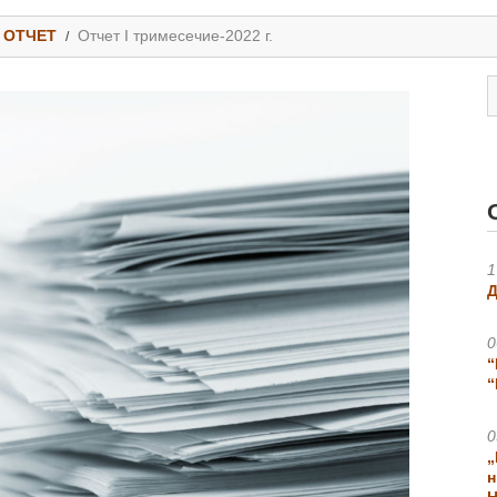
ОТЧЕТ
Отчет I тримесечие-2022 г.
1
Д
0
“
“
0
„
н