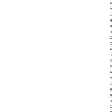
А
М
Ф
Я
Д
Н
О
С
А
Ю
Ю
М
А
М
Ф
Я
Д
Н
О