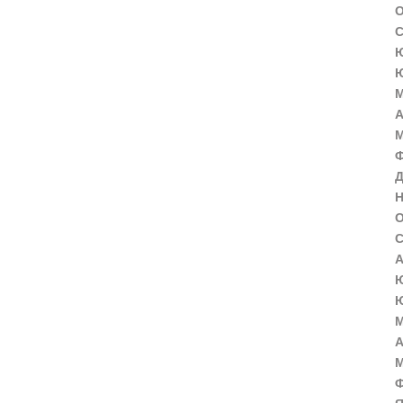
О
С
Ю
Ю
М
А
М
Ф
Д
Н
О
С
А
Ю
Ю
М
А
М
Ф