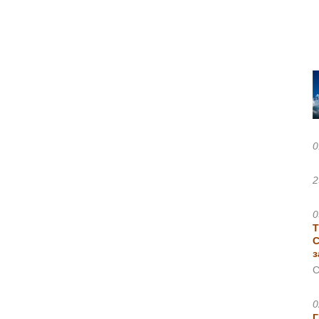
0
2
0
Т
С
з
С
0
Г