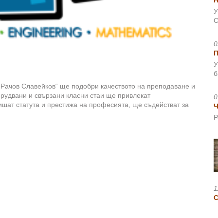
Н
У
С
0
У
б
Рачов Славейков“ ще подобри качеството на преподаване и
орудвани и свързани класни стаи ще привлекат
0
шат статута и престижа на професията, ще съдействат за
Ч
Р
1