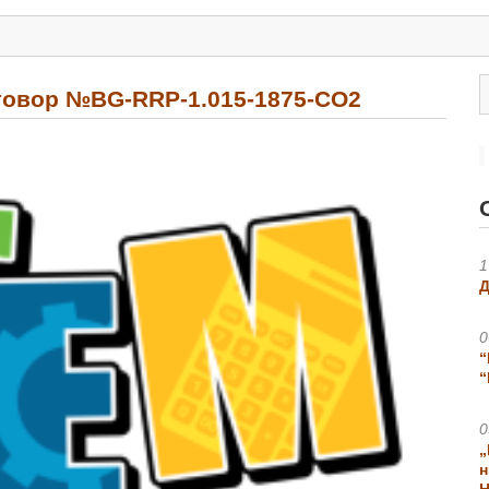
говор №BG-RRP-1.015-1875-CO2
1
Д
0
“
“
0
„
н