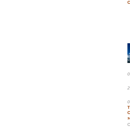
0
2
0
Т
С
з
С