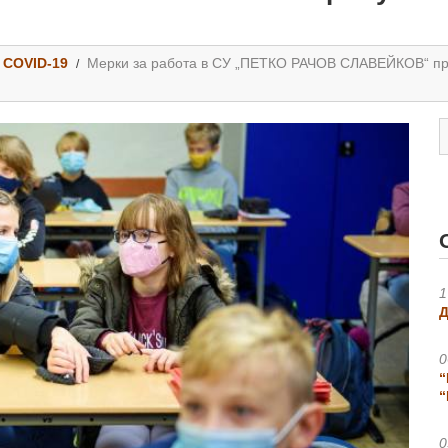
COVID-19
Мерки за работа в СУ „ПЕТКО РАЧОВ СЛАВЕЙКОВ“ пре
1
Д
0
“
“
0