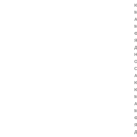
Ю
М
А
М
Ф
Я
Д
Н
О
С
А
Ю
Ю
М
А
М
Ф
Я
Д