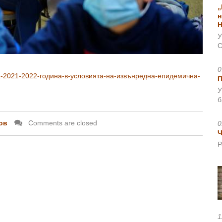
„
н
Н
У
С
0
а-2021-2022-година-в-условията-на-извънредна-епидемична-
У
б
ов
Comments are closed
0
Ч
Р
1