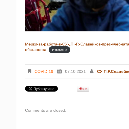
Мерки-за-работа-в-СУ-„П.-Р.-Славейков-през-учебнат
обстановка
Изтегляне
COVID-19
07.10.2021
СУ П.Р.Славейк
Comments are closed.