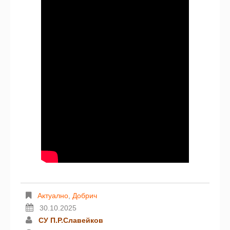
Актуално
,
Добрич
30.10.2025
СУ П.Р.Славейков