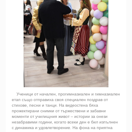
Ученици от начален, прогимназиален и гимназиален
етап също отправиха своя специален поздрав от
стихове, песни и танци. На видеостена бяха
прожектирани снимки от тържествени и забавни
моменти от училищния живот – истории за онези
незабравими години, когато всеки ден е бил изпълнен
с динамика и удовлетворение. На фона на приятна