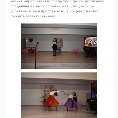
музика мероприятието продължи с дълги разговори и
споделяне на мили спомени – защото училище
„Славейков“ не е просто място, а общност, в която
сърцата остават завинаги.