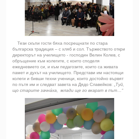
Тези скъпи гости бяха посрещнати по стара
българска традиция – с хляб и сол. Тържеството откри
директорът на училището - господин Велин Колев, с
обръщение към колегите, с които споделя
ежедневието си, и към педагозите, които са живата
памет и духът на училището. Представи им настоящи
колеги и бивши техни ученици, които достойно вървят
по пътя им и следват завета на Дядо Славейков: „
Туй,
що старите зачна́ха, млади ще го вкарат в път…“