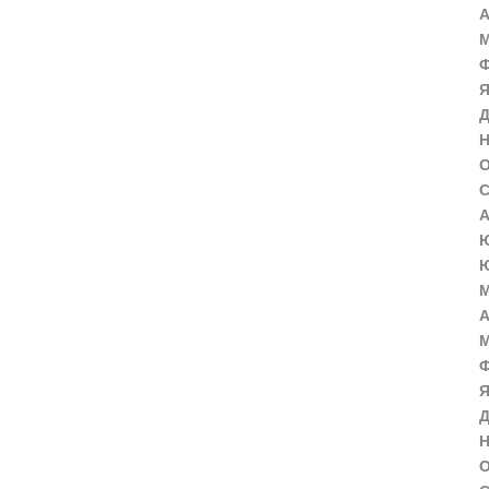
А
М
Ф
Я
Д
Н
О
С
А
Ю
Ю
М
А
М
Ф
Я
Д
Н
О