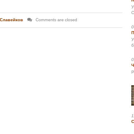
Н
У
С
.Славейков
Comments are closed
0
У
б
0
Ч
Р
1