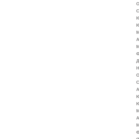
О
С
Ю
Ю
М
А
М
Ф
Д
Н
О
С
А
Ю
Ю
М
А
М
Ф