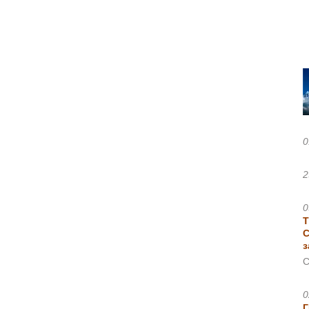
0
2
0
Т
С
з
С
0
Г