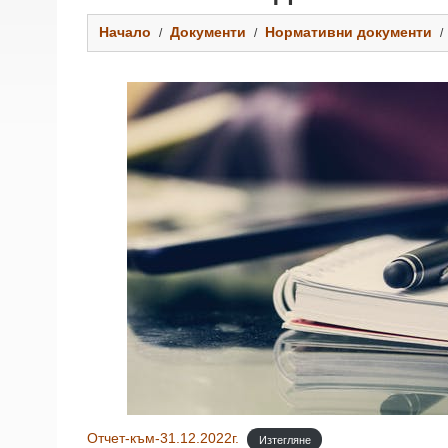
Начало
Документи
Нормативни документи
Отчет-към-31.12.2022г.
Изтегляне