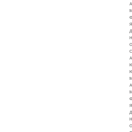
А
М
Ф
Я
Д
Н
О
С
А
Ю
Ю
М
А
М
Ф
Я
Д
Н
О