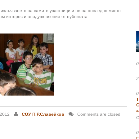
 излъчването на самите участници и не на последно място –
лям интерес и въодушевление от публиката.
0
2
0
Т
С
з
.2012
СОУ П.Р.Славейков
Comments are closed
С
0
Г