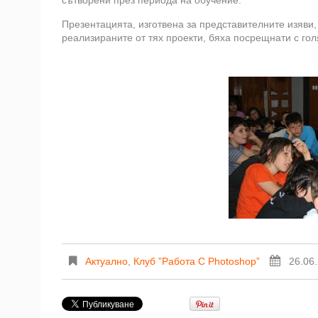
сътворени през периода на обучение.
Презентацията, изготвена за представителните изяви,
реализираните от тях проекти, бяха посрещнати с го
Актуално
,
Клуб ”Работа С Photoshop”
26.06