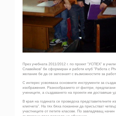
През учебната 2011/2012 г. по проект ”УСПЕХ” в учили
Славейков” бе сформиран и работи клуб ”Работа с Pho
желание бе да се запознаят с възможностите за работ
С интерес усвояваха основните инструменти за създав
изображения. Разнообразието от филтри, предлагани 
учениците, а създаването на проекти им доставяше у
В края на годината се проведоха представителните из
клипчета”. На тях бяха поканени да присъстват четвъ
участниците от петите класове. По завладяващ начин 