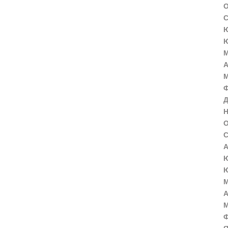
О
С
Ю
Ю
М
А
М
Ф
Д
Н
О
С
А
Ю
Ю
М
А
М
Ф