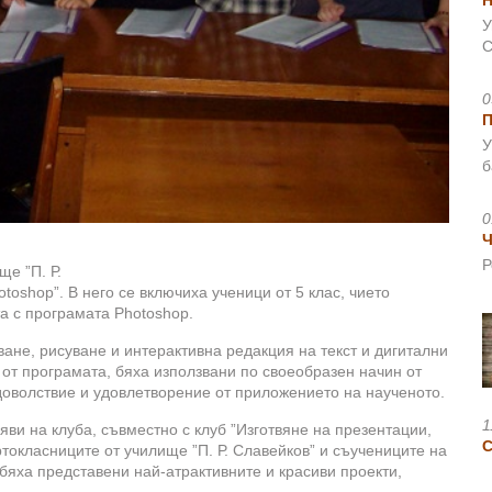
Н
У
С
0
У
б
0
Ч
Р
ще ”П. Р.
toshop”. В него се включиха ученици от 5 клас, чието
а с програмата Photoshop.
ане, рисуване и интерактивна редакция на текст и дигитални
от програмата, бяха използвани по своеобразен начин от
доволствие и удовлетворение от приложението на наученото.
1
яви на клуба, съвместно с клуб ”Изготвяне на презентации,
ртокласниците от училище ”П. Р. Славейков” и съучениците на
бяха представени най-атрактивните и красиви проекти,