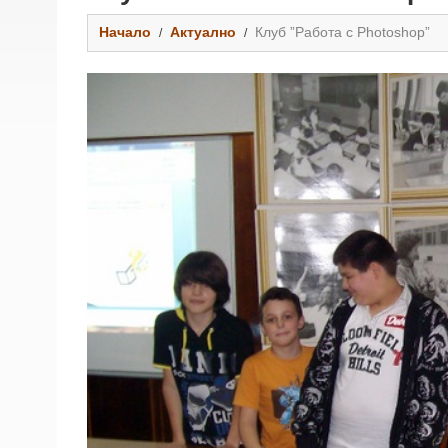
Начало
Актуално
Клуб ”Работа с Photoshop”