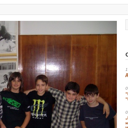
1
Д
0
“
“
0
„
н