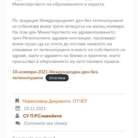
Министерството на образованието и науката.
По традиция Международният ден без тютюнопушене
се отбелязва всеки трети четвъртък на месец ноември.
На този ден Министерството на здравеопазването,
чрез Регионалните здравни инспекции, призовават
всеки пушач да се опита да постави началото на
отказване от тютюнопушене в името на собственото си
здраве, както и здравето на близки и приятели, които
присъстват в обкръжението му като пасивни пушачи.
18-ноември-2021-Международен-ден-без-
тютюнопушене
Изтегляне
Нормативни Документи
,
ОТЧЕТ
18.11.2021
СУ П.Р.Славейков
Comments are closed