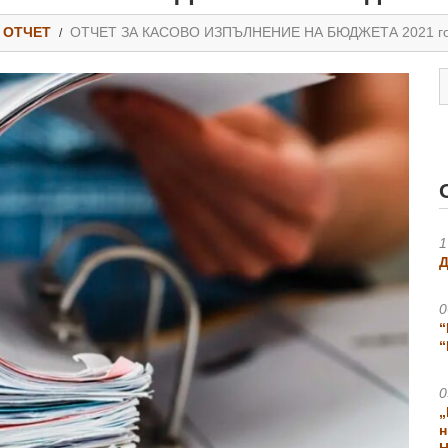
ОТЧЕТ
ОТЧЕТ ЗА КАСОВО ИЗПЪЛНЕНИЕ НА БЮДЖЕТА 2021 г
1
Д
0
“
“
0
„
н