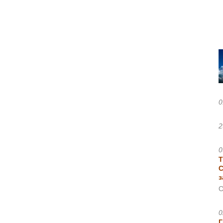
0
2
0
Т
С
з
С
0
Г