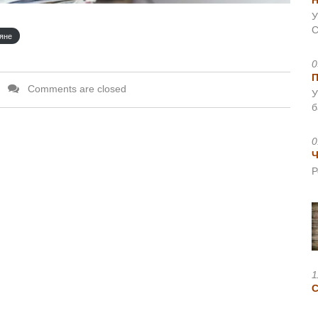
Н
У
С
яне
0
Comments are closed
У
б
0
Ч
Р
1