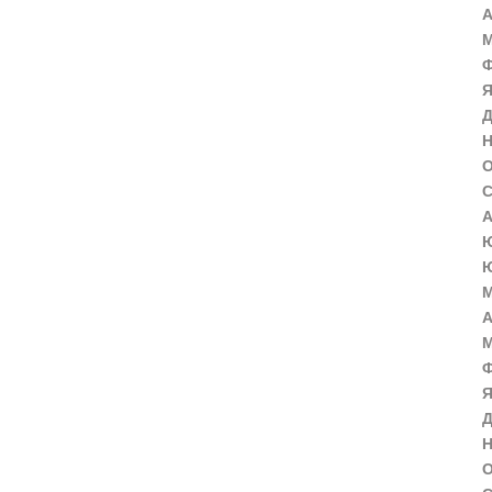
А
М
Ф
Я
Д
Н
О
С
А
Ю
Ю
М
А
М
Ф
Я
Д
Н
О