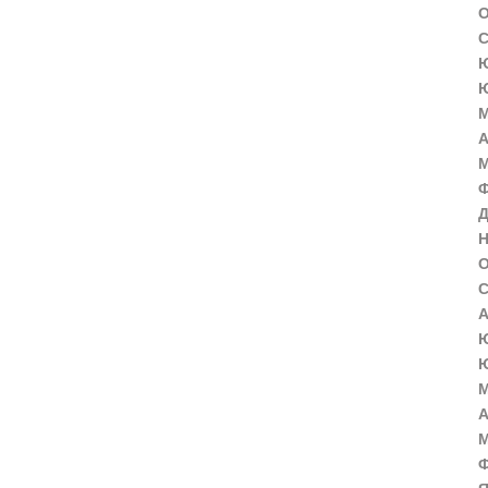
О
С
Ю
Ю
М
А
М
Ф
Д
Н
О
С
А
Ю
Ю
М
А
М
Ф