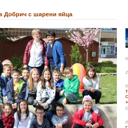
а Добрич с шарени яйца
0
2
0
Т
С
з
С
0
Г