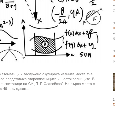
Н
У
С
0
У
б
0
Ч
Р
 математици и заслужено окупираха челните места във
се представиха второкласниците и шестокласниците. В
възпитаници на СУ „П. Р. Славейков“. На първо място е
 49 т., следван...
1