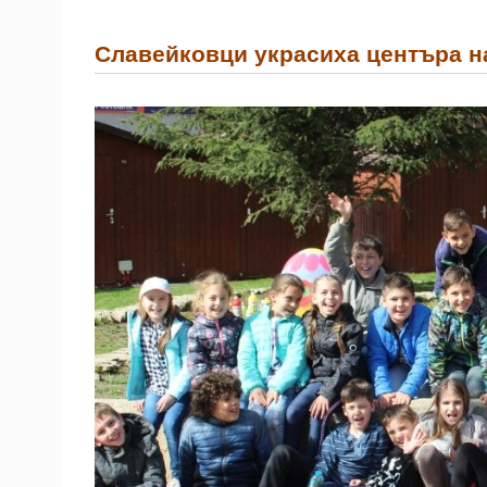
Славейковци украсиха центъра н