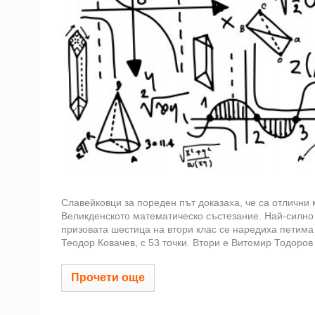
Славейковци за пореден път доказаха, че са отлични
Великденското математическо състезание. Най-силно 
призовата шестица на втори клас се наредиха петима 
Теодор Ковачев, с 53 точки. Втори е Витомир Тодоров с
Прочети още