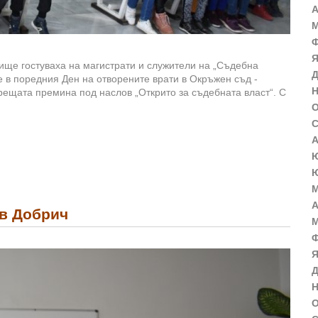
А
М
Ф
Я
илище гостуваха на магистрати и служители на „Съдебна
Д
е в поредния Ден на отворените врати в Окръжен съд -
Н
Срещата премина под наслов „Открито за съдебната власт“. С
О
С
А
Ю
Ю
М
А
 в Добрич
М
Ф
Я
Д
Н
О