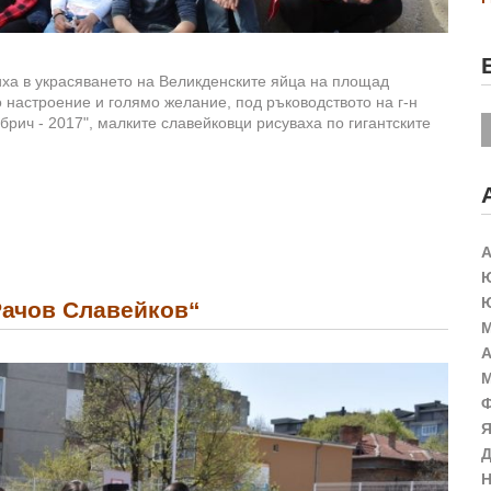
ючиха в украсяването на Великденските яйца на площад
 настроение и голямо желание, под ръководството на г-н
рич - 2017", малките славейковци рисуваха по гигантските
А
Ю
Ю
Рачов Славейков“
М
А
М
Ф
Я
Д
Н