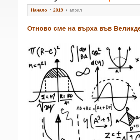
Начало
2019
април
Отново сме на върха във Великд