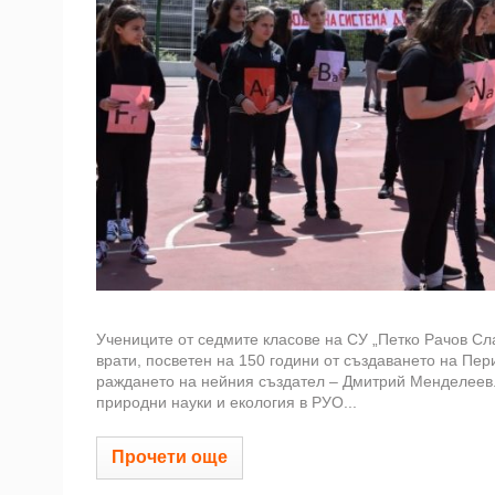
Учениците от седмите класове на СУ „Петко Рачов Сл
врати, посветен на 150 години от създаването на Пе
раждането на нейния създател – Дмитрий Менделеев. 
природни науки и екология в РУО...
Прочети още