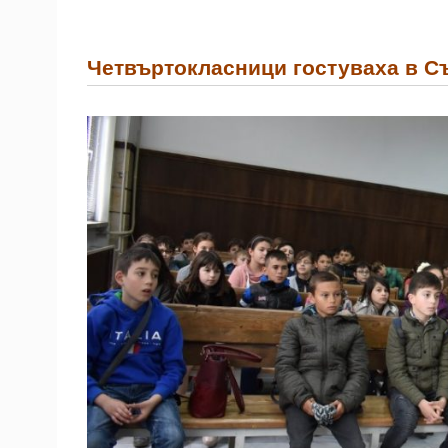
Четвъртокласници гостуваха в С