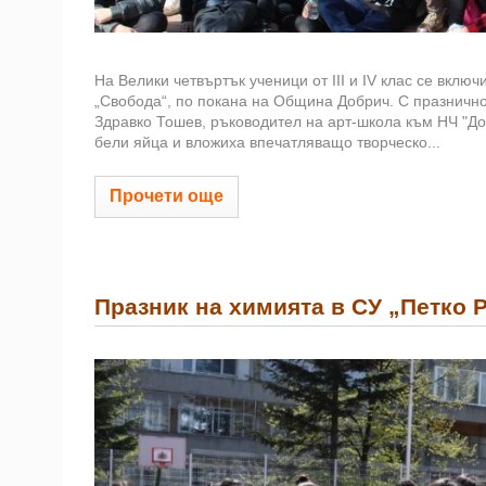
На Велики четвъртък ученици от III и IV клас се вкл
„Свобода“, по покана на Община Добрич. С празнично
Здравко Тошев, ръководител на арт-школа към НЧ "Доб
бели яйца и вложиха впечатляващо творческо...
Прочети още
Празник на химията в СУ „Петко 