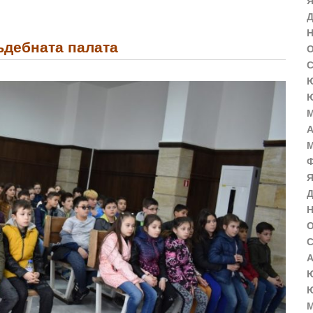
Я
Д
Н
ъдебната палата
О
С
Ю
Ю
М
А
М
Ф
Я
Д
Н
О
С
А
Ю
Ю
М