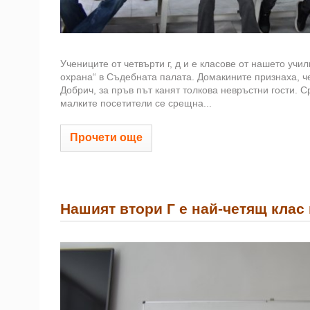
Учениците от четвърти г, д и е класове от нашето уч
охрана“ в Съдебната палата. Домакините признаха, ч
Добрич, за пръв път канят толкова невръстни гости. 
малките посетители се срещна...
Прочети още
Нашият втори Г е най-четящ клас