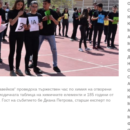
О
С
Ю
Ю
М
А
М
Ф
Д
Н
О
С
А
авейков“ проведоха тържествен час по химия на отворени
Ю
риодичната таблица на химичните елементи и 185 години от
Ю
Гост на събитието бе Диана Петрова, старши експерт по
М
А
М
Ф