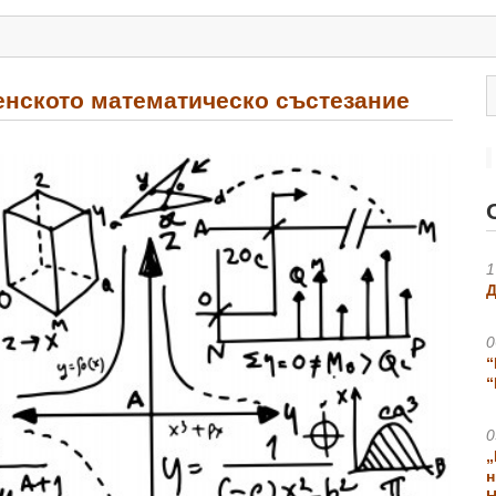
енското математическо състезание
1
Д
0
“
“
0
„
н