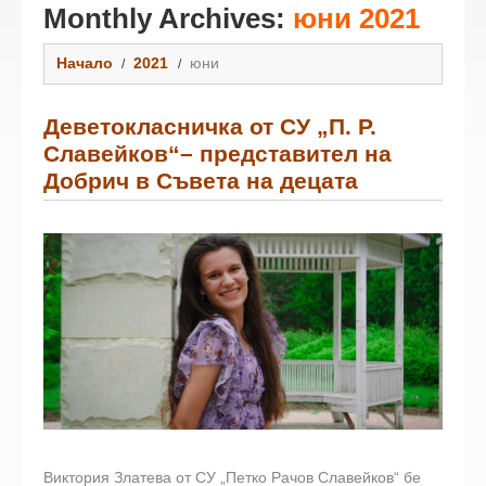
Monthly Archives:
юни 2021
Начало
2021
юни
Деветокласничка от СУ „П. Р.
Славейков“– представител на
Добрич в Съвета на децата
Виктория Златева от СУ „Петко Рачов Славейков“ бе