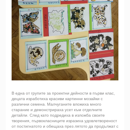
В една от групите за проектни дейности в първи клас,
децата изработиха красиви картинни мозайки с
различни семена. Малчуганите вложиха много
старание и демонстрираха усет към отделните
детайли. След като подредиха в изложба своите
творения, първокласниците изразиха удовлетвореност
от постигнатото и обещаха през лятото да продължат с