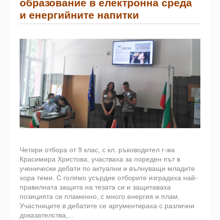
образование в електронна среда
и енергийните напитки
Четири отбора от 9 клас, с кл. ръководител г-жа
Красимира Христова, участваха за пореден път в
ученически дебати по актуални и вълнуващи младите
хора теми. С голямо усърдие отборите изградиха най-
правилната защита на тезата си и защитаваха
позицията си пламенно, с много енергия и плам.
Участниците в дебатите се аргументираха с различни
доказателства,...