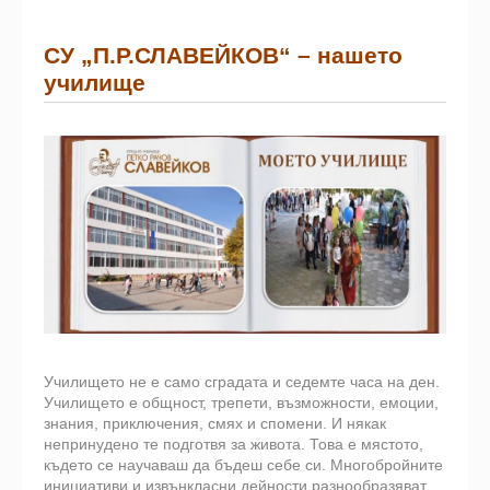
СУ „П.Р.СЛАВЕЙКОВ“ – нашето
училище
Училището не е само сградата и седемте часа на ден.
Училището е общност, трепети, възможности, емоции,
знания, приключения, смях и спомени. И някак
непринудено те подготвя за живота. Това е мястото,
където се научаваш да бъдеш себе си. Многобройните
инициативи и извънкласни дейности разнообразяват