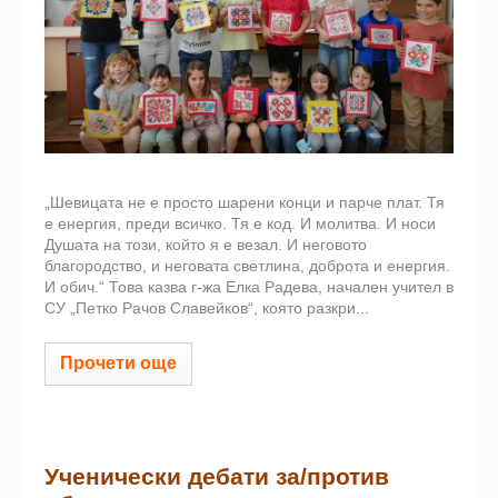
„Шевицата не е просто шарени конци и парче плат. Тя
е енергия, преди всичко. Тя е код. И молитва. И носи
Душата на този, който я е везал. И неговото
благородство, и неговата светлина, доброта и енергия.
И обич.“ Това казва г-жа Елка Радева, начален учител в
СУ „Петко Рачов Славейков“, която разкри...
Прочети още
Ученически дебати за/против