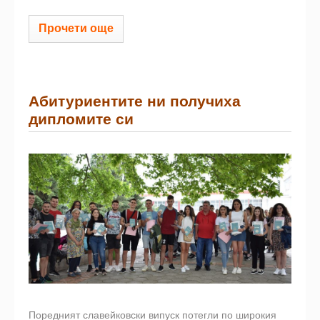
Прочети още
Абитуриентите ни получиха
дипломите си
Поредният славейковски випуск потегли по широкия