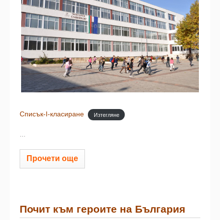
Списък-I-класиране
Изтегляне
...
Прочети още
Почит към героите на България