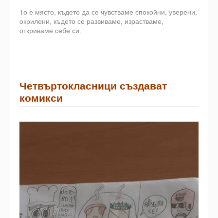
То е място, където да се чувстваме спокойни, уверени,
окрилени, където се развиваме, израстваме,
откриваме себе си.
Четвъртокласници създават
комикси