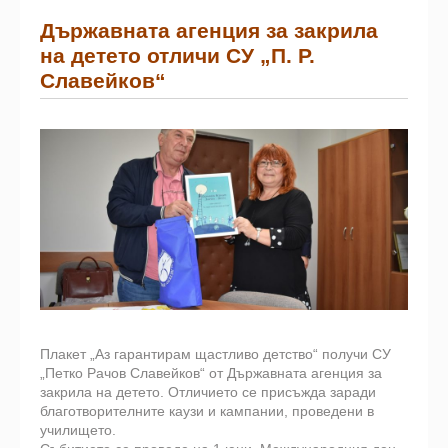
Държавната агенция за закрила
на детето отличи СУ „П. Р.
Славейков“
Плакет „Аз гарантирам щастливо детство“ получи СУ
„Петко Рачов Славейков“ от Държавната агенция за
закрила на детето. Отличието се присъжда заради
благотворителните каузи и кампании, проведени в
училището.