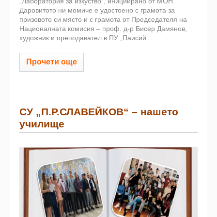
„Лаборатория за изкуство“, инициирано от МОН.
Даровитото ни момиче е удостоено с грамота за
призовото си място и с грамота от Председателя на
Националната комисия – проф. д-р Бисер Дамянов,
художник и преподавател в ПУ „Паисий...
Прочети още
СУ „П.Р.СЛАВЕЙКОВ“ – нашето
училище