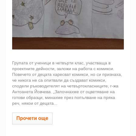
Групата от ученици в четвърти клас, участваща в
проектните дейности, заложи на работа с комикси.
Повечето от децата харесват комикси, но си признаха,
че никога не са опитвали да създават комикси,
сподели ръководителят на четвъртокласниците, г-жа
Антоанета Йовчева. „Започнахме от оцветяване на
готови образци, минахме през попълване на пряка
реч, някои от децата...
Прочети още