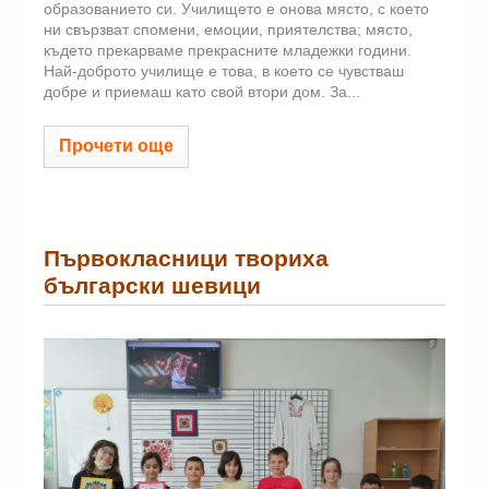
образованието си. Училището е онова място, с което
ни свързват спомени, емоции, приятелства; място,
където прекарваме прекрасните младежки години.
Най-доброто училище е това, в което се чувстваш
добре и приемаш като свой втори дом. За...
Прочети още
Първокласници твориха
български шевици