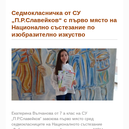
Седмокласничка от СУ
„П.Р.Славейков“ с първо място на
Национално състезание по
изобразително изкуство
Екатерина Вълчанова от 7 а клас на СУ
„П.Р.Славейков“ завоюва първо място сред
седмокласниците на Националното състезание