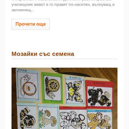
училищния живот и го правят по-наситен, вълнуващ и
запомнящ...
Прочети още
Мозайки със семена