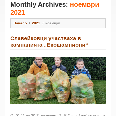
Monthly Archives:
ноември
2021
Начало
2021
ноември
Славейковци участваха в
кампанията „Екошампиони“
От 01.11 до 30.11 училище „П . Р. Славейков“ се включи