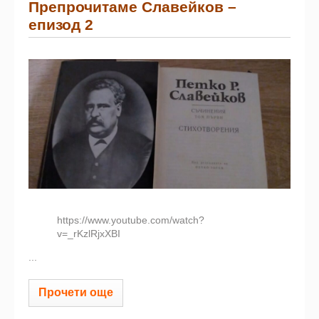
Препрочитаме Славейков –
eпизод 2
https://www.youtube.com/watch?
v=_rKzlRjxXBI
...
Прочети още