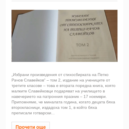
„Избрани произведения от стихосбирката на Петко
Рачов Славейков“ – том 2, издание на учениците от
третите класове – това е втората поредна книга, която
малките Славейковци подаряват на училището в
навечерието на патронния празник – 17 ноември.
Припомняме, че миналата година, когато децата бяха
второкласници, издадоха том 1, в който бяха
преписали готварски...
Прочети още