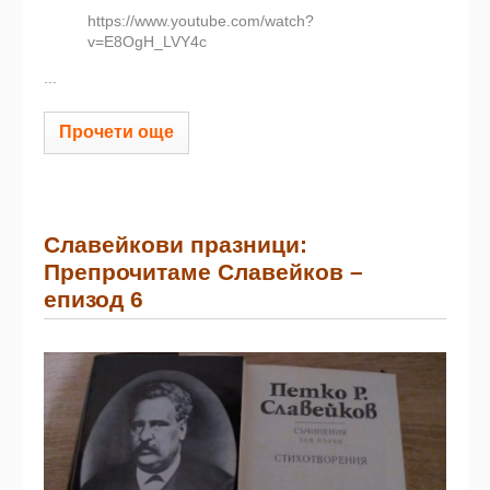
https://www.youtube.com/watch?
v=E8OgH_LVY4c
...
Прочети още
Славейкови празници:
Препрочитаме Славейков –
eпизод 6