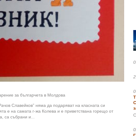
0
2
0
арение за българчета в Молдова
Т
С
 Рачов Славейков” няма да подаряват на класната си
з
та е на самата г-жа Колева и е приветствана горещо от
С
, са събрани и...
0
Г