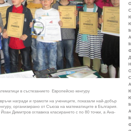
О
С
Ю
Ю
М
А
М
Ф
Д
Н
О
С
А
Ю
атематици в състезанието Европейско кенгуру
Ю
 връчи награди и грамоти на учениците, показали най-добър
М
енгуру, организирано от Съюза на математиците в България.
А
Йоан Димитров оглавиха класирането с по 80 точки, а Ана-
М
Ф