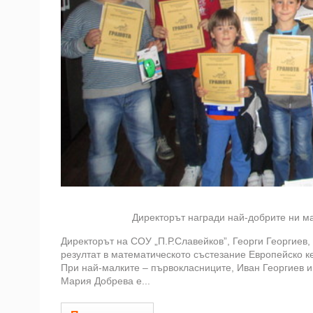
Директорът награди най-добрите ни м
Директорът на СОУ „П.Р.Славейков”, Георги Георгиев,
резултат в математическото състезание Европейско к
При най-малките – първокласниците, Иван Георгиев и 
Мария Добрева е...