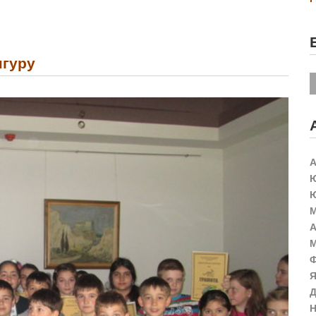
нгуру
А
Ю
Ю
М
А
М
Ф
Я
Д
Н