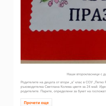
Наши второкласници с д
Родителите на децата от втори „а” клас в СОУ „Петко
ръководителка Светлана Колева цветя за 24 май. Идея
родителите. Парите, определени за букет на госпожата
Прочети още