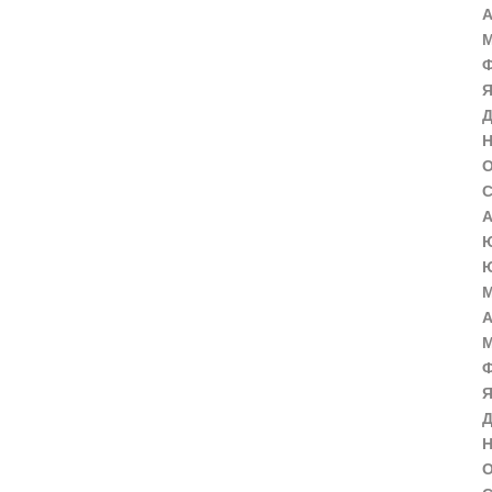
А
М
Ф
Я
Д
Н
О
С
А
Ю
Ю
М
А
М
Ф
Я
Д
Н
О