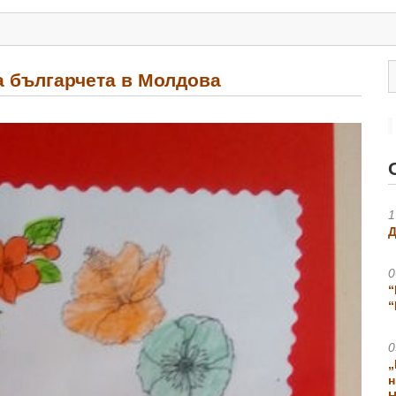
а българчета в Молдова
1
Д
0
“
“
0
„
н