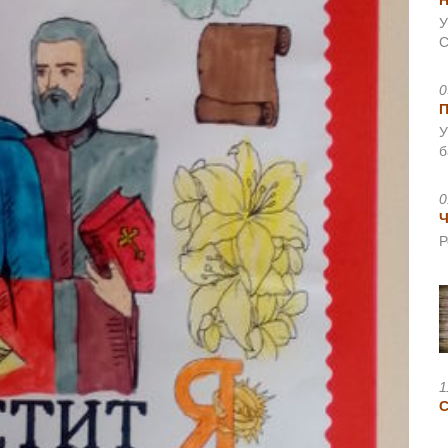
Н
У
С
0
У
б
0
Ч
Р
1