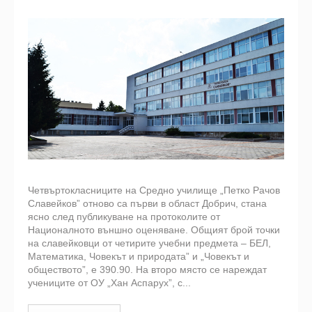
Четвъртокласниците на Средно училище „Петко Рачов
Славейков” отново са първи в област Добрич, стана
ясно след публикуване на протоколите от
Националното външно оценяване. Общият брой точки
на славейковци от четирите учебни предмета – БЕЛ,
Математика, Човекът и природата” и „Човекът и
обществото”, е 390.90. На второ място се нареждат
учениците от ОУ „Хан Аспарух”, с...