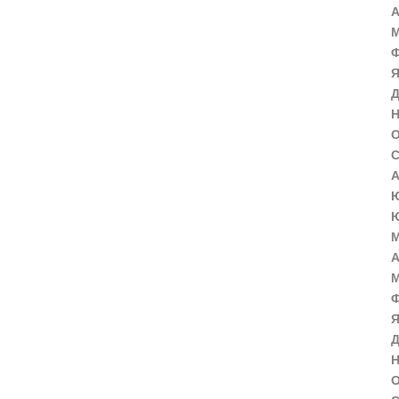
А
М
Ф
Я
Д
Н
О
С
А
Ю
Ю
М
А
М
Ф
Я
Д
Н
О