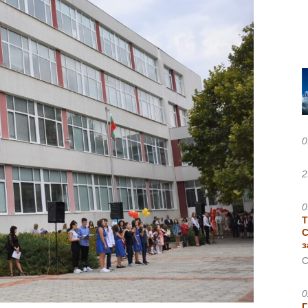
0
2
0
Т
С
з
С
0
Г