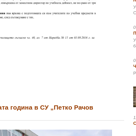
Н
У
С
0
У
б
0
Ч
Р
та година в СУ „Петко Рачов
1