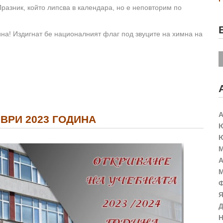
Празник, който липсва в календара, но е неповторим по
ина! Издигнат бе националният флаг под звуците на химна на
А
ВРИ 2023 ГОДИНА
Ю
Ю
М
А
М
Ф
Я
Д
Н