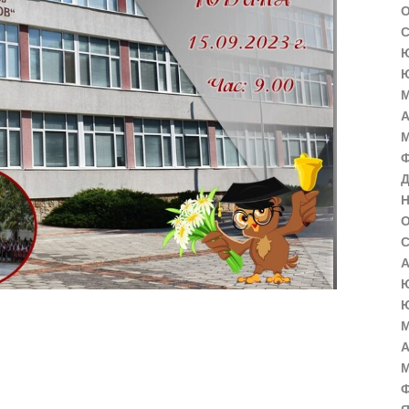
О
С
Ю
Ю
М
А
М
Ф
Д
Н
О
С
А
Ю
Ю
М
А
М
Ф