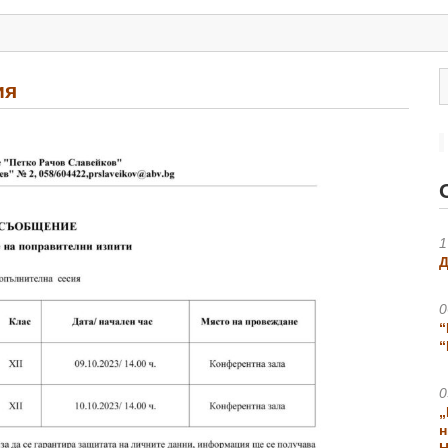
ия
1
Д
0
“
“
0
„
н