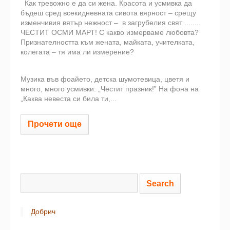
Как тревожно е да си жена. Красота и усмивка да
бъдеш сред всекидневната сивота вярност – срещу
изменчивия вятър нежност – в загрубелия свят ........
ЧЕСТИТ ОСМИ МАРТ! С какво измерваме любовта?
Признателността към жената, майката, учителката,
колегата – тя има ли измерение?
Музика във фоайето, детска шумотевица, цветя и
много, много усмивки: „Честит празник!” На фона на
„Каква невеста си била ти,...
Прочети още
Добрич