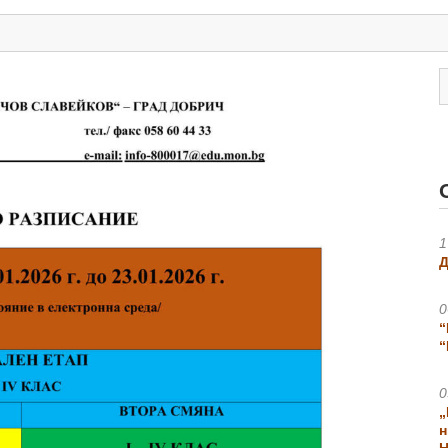
1
Д
0
“
“
0
„
н