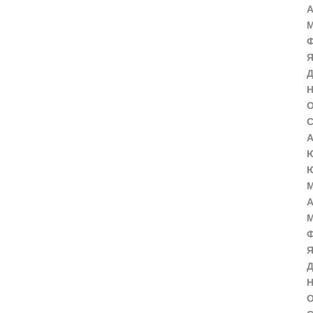
А
М
Ф
Я
Д
Н
О
С
А
Ю
Ю
М
А
М
Ф
Я
Д
Н
О