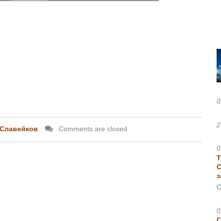
0
2
.Славейков
Comments are closed
0
Т
С
з
С
0
Г