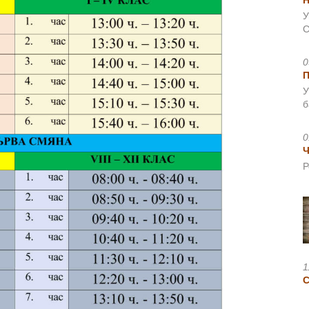
Н
У
С
0
У
б
0
Ч
Р
1