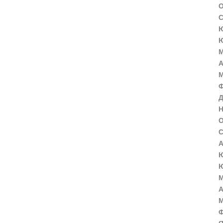
О
С
Ю
Ю
М
А
М
Ф
Д
Н
О
С
А
Ю
Ю
М
А
М
Ф