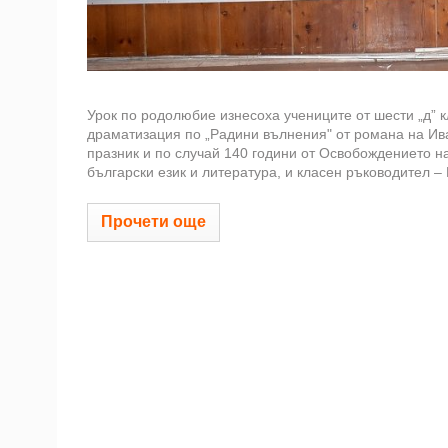
Урок по родолюбие изнесоха учениците от шести „д” к
драматизация по „Радини вълнения" от романа на Ива
празник и по случай 140 години от Освобождението н
български език и литература, и класен ръководител –
Прочети още