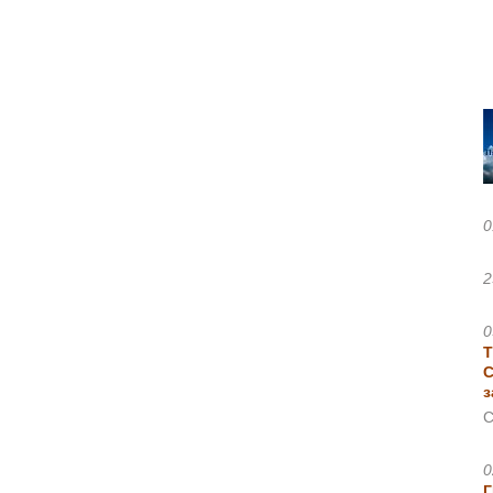
0
2
0
Т
С
з
С
0
Г