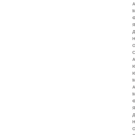
А
М
Ф
Я
Д
Н
О
С
А
Ю
Ю
М
А
М
Ф
Я
Д
Н
О