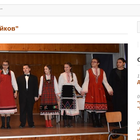
“"
ейков”
1
Д
0
“
“
0
„
н