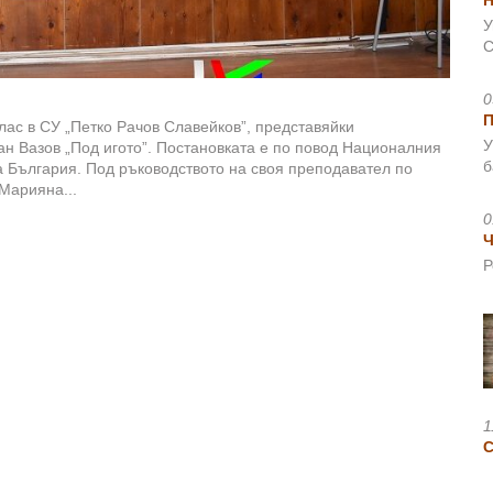
Н
У
С
0
лас в СУ „Петко Рачов Славейков”, представяйки
У
н Вазов „Под игото”. Постановката е по повод Националния
б
а България. Под ръководството на своя преподавател по
 Марияна...
0
Ч
Р
1