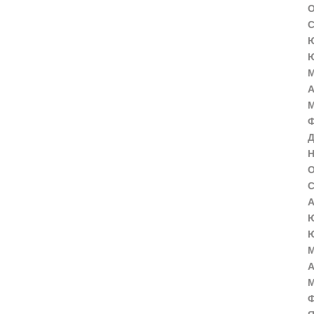
О
С
Ю
Ю
М
А
М
Ф
Д
Н
О
С
А
Ю
Ю
М
А
М
Ф