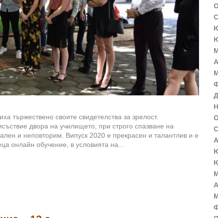
О
С
Ю
Ю
М
А
М
Ф
Д
Н
ха тържествено своите свидетелства за зрелост.
О
исъствие двора на училището, при строго спазване на
С
ален и неповторим. Випуск 2020 е прекрасен и талантлив и е
А
ца онлайн обучение, в условията на...
Ю
Ю
М
А
М
Ф