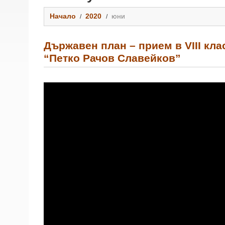
Начало
2020
юни
Държавен план – прием в VIII кла
“Петко Рачов Славейков”