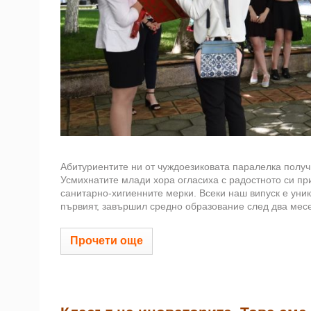
Абитуриентите ни от чуждоезиковата паралелка получи
Усмихнатите млади хора огласиха с радостното си пр
санитарно-хигиенните мерки. Всеки наш випуск е уник
първият, завършил средно образование след два месе
Прочети още