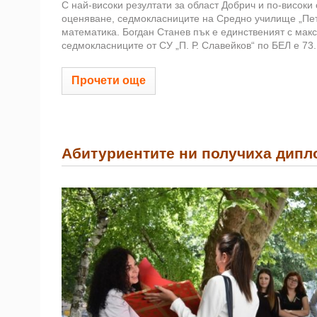
С най-високи резултати за област Добрич и по-високи
оценяване, седмокласниците на Средно училище „Петк
математика. Богдан Станев пък е единственият с мак
седмокласниците от СУ „П. Р. Славейков“ по БЕЛ е 73.1
Прочети още
Абитуриентите ни получиха дипл