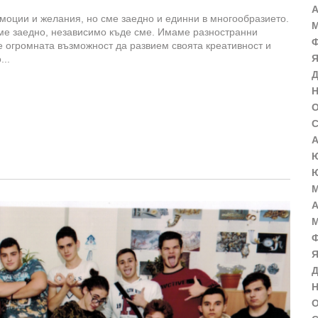
А
емоции и желания, но сме заедно и единни в многообразието.
М
сме заедно, независимо къде сме. Имаме разностранни
Ф
 огромната възможност да развием своята креативност и
Я
...
Д
Н
О
С
А
Ю
Ю
М
А
М
Ф
Я
Д
Н
О