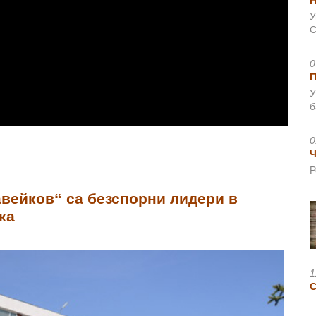
Н
У
С
0
У
б
0
Ч
Р
авейков“ са безспорни лидери в
ка
1