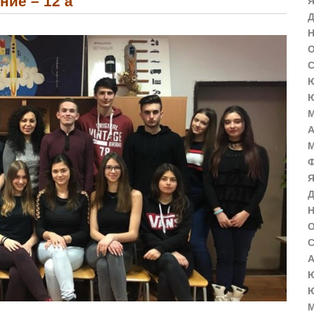
ние – 12 а
Я
Д
Н
О
С
Ю
Ю
М
А
М
Ф
Я
Д
Н
О
С
А
Ю
Ю
М