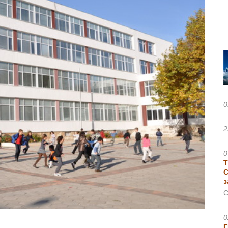
0
2
0
Т
С
з
С
0
Г