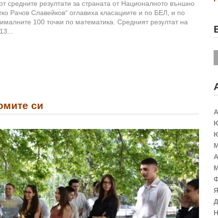
 от средните резултати за страната от Националното външно
о Рачов Славейков“ оглавиха класациите и по БЕЛ, и по
сималните 100 точки по математика. Средният резултат на
3...
омите си
А
Ю
Ю
М
А
М
Ф
Я
Д
Н