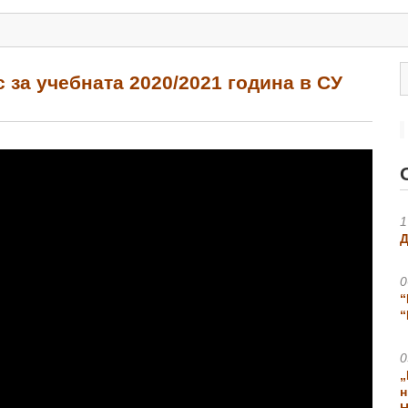
с за учебната 2020/2021 година в СУ
1
Д
0
“
“
0
„
н