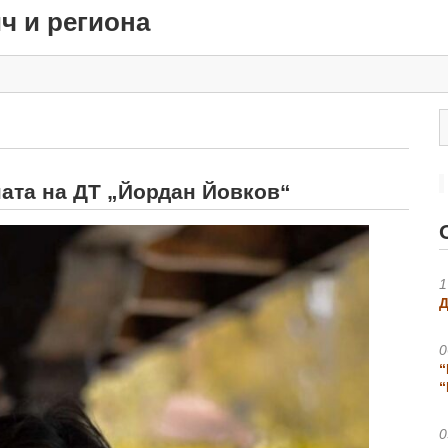
ч и региона
ата на ДТ „Йордан Йовков“
1
Д
0
“
“
0