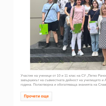
Участие на ученици от 10 и 11 клас на СУ „Петко Рач
завършекът на съвместната дейност на училището и 
година. Ползотворна и обогатяваща знанията на Слав
Прочети още