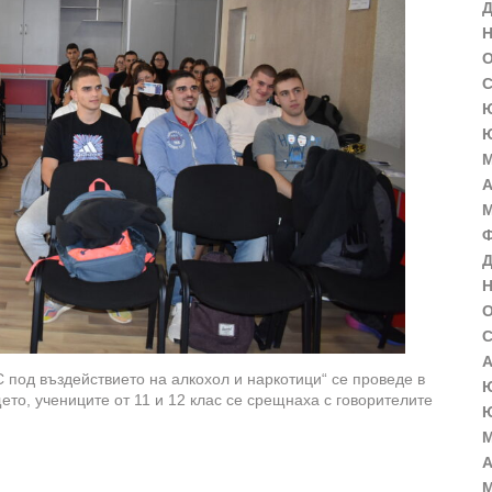
Д
Н
О
С
Ю
Ю
М
А
М
Ф
Д
Н
О
С
А
 под въздействието на алкохол и наркотици“ се проведе в
Ю
ето, учениците от 11 и 12 клас се срещнаха с говорителите
Ю
М
А
М