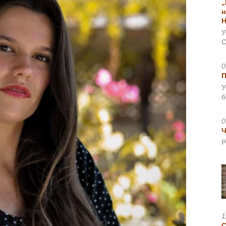
„
н
Н
У
С
0
У
б
0
Ч
Р
1