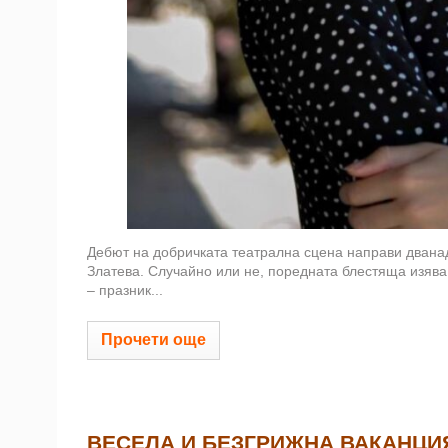
Дебют на добричката театрална сцена направи дванад
Златева. Случайно или не, поредната блестяща изяв
– празник...
Прочети още
ВЕСЕЛА И БЕЗГРИЖНА ВАКАНЦИ