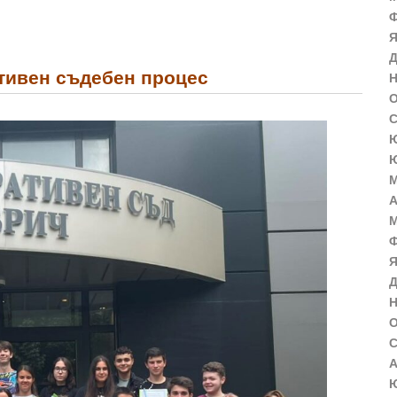
Ф
Я
Д
тивен съдебен процес
Н
О
С
Ю
Ю
М
А
М
Ф
Я
Д
Н
О
С
А
Ю