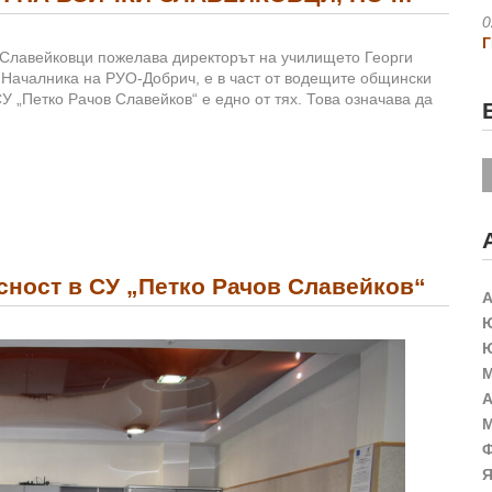
0
Г
 Славейковци пожелава директорът на училището Георги
а Началника на РУО-Добрич, е в част от водещите общински
 „Пeтко Рачов Славейков“ е едно от тях. Това означава да
сност в СУ „Петко Рачов Славейков“
А
Ю
Ю
М
А
М
Ф
Я