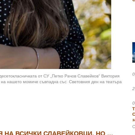
0
есетокласничката от СУ „Петко Рачов Славейков“ Виктория
а на нашето момиче съвпадна със Световния ден на театъра
2
0
Т
С
з
С
Я НА ВСИЧКИ СЛАВЕЙКОВЦИ, НО …