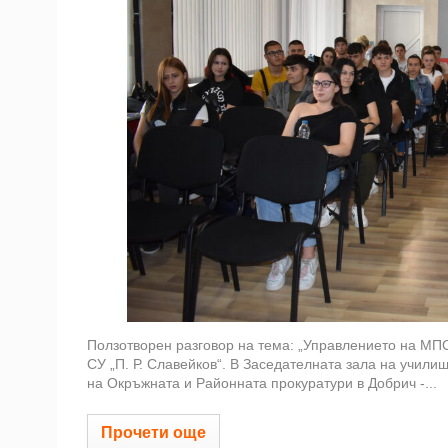
Ползотворен разговор на тема: „Управлението на МПС
СУ „П. Р. Славейков“. В Заседателната зала на училищ
на Окръжната и Районната прокуратури в Добрич -...
Прочети още