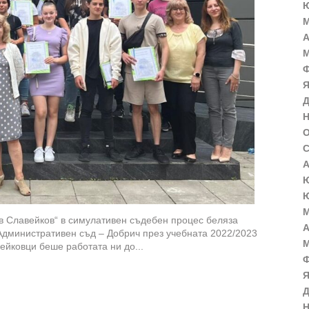
Ю
М
А
М
Ф
Я
Д
Н
О
С
А
Ю
Ю
М
ов Славейков“ в симулативен съдебен процес беляза
А
Административен съд – Добрич през учебната 2022/2023
М
ейковци беше работата ни до...
Ф
Я
Д
Н