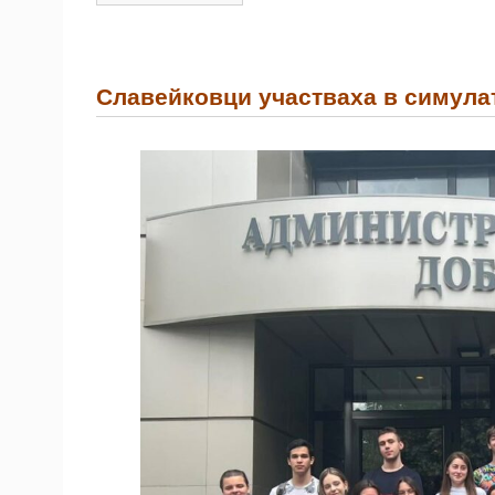
Славейковци участваха в симула