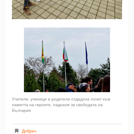
Учители, ученици и родители отдадоха почит към
паметта на героите, паднали за свободата на
България.
Добрич