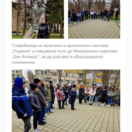
Славейковци се включиха в празничното шествие
„Първите“ и извървяха пътя до Мемориален комплекс
„Хан Аспарух“, за да участват в общоградското
поклонение.