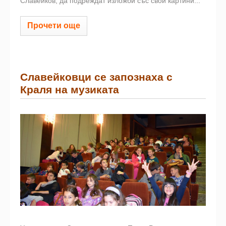
Славейков, да подреждат изложби със свои картини...
Прочети още
Славейковци се запознаха с
Краля на музиката