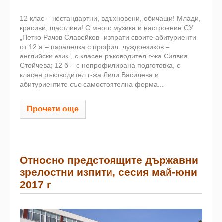
12 клас – нестандартни, вдъхновени, обичащи! Млади,
красиви, щастливи! С много музика и настроение СУ
„Петко Рачов Славейков” изпрати своите абитуриенти
от 12 а – паралелка с профил „чуждоезиков –
английски език”, с класен ръководител г-жа Силвия
Стойчева; 12 б – с непрофилирана подготовка, с
класен ръководител г-жа Лили Василева и
абитуриентите със самостоятелна форма...
Прочети още
Относно предстоящите държавни
зрелостни изпити, сесия май-юни
2017 г