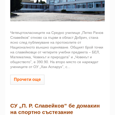
Четвъртокласниците на Средно училище „Петко Рачов
Славейков” отново са първи в област Добрич, стана
ясно след публикуване на протоколите от
Националното външно оценяване. Общият брой точки
на славейковци от четирите учебни предмета – БЕЛ,
Математика, Човекът и природата” и „Човекът и
обществото”, е 390.90. На второ място се нареждат
учениците от ОУ „Хан Аспарух”, с...
Прочети още
СУ „П. Р. Славейков” бе домакин
на спортно състезание