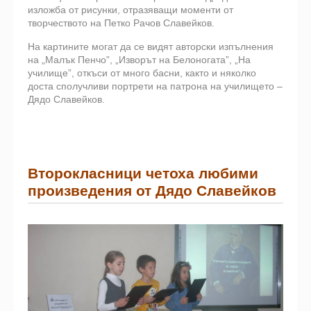
изложба от рисунки, отразяващи моменти от
творчеството на Петко Рачов Славейков.
На картините могат да се видят авторски изпълнения
на „Малък Пенчо”, „Изворът на Белоногата”, „На
училище”, откъси от много басни, както и няколко
доста сполучливи портрети на патрона на училището –
Дядо Славейков.
Второкласници четоха любими
произведения от Дядо Славейков