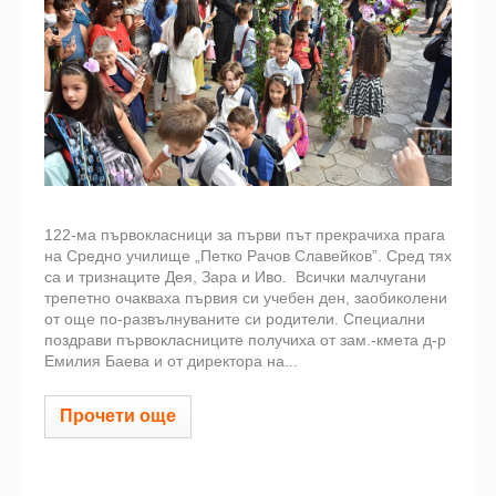
122-ма първокласници за първи път прекрачиха прага
на Средно училище „Петко Рачов Славейков”. Сред тях
са и тризнаците Дея, Зара и Иво.
Всички малчугани
трепетно очакваха първия си учебен ден, заобиколени
от още по-развълнуваните си родители. Специални
поздрави първокласниците получиха от зам.-кмета д-р
Емилия Баева и от директора на...
Прочети още