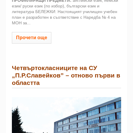
ПРОФИЛИРАЩИ ПРЕДМЕТИ:
английски език, немски
език/ руски език (по избор), български език и
литература БЕЛЕЖКИ: Настоящият училищен учебен
план е разработен в съответствие с Наредба № 4 на
МОН за...
Прочети още
Четвъртокласниците на СУ
„П.Р.Славейков” – отново първи в
областта