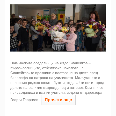
Най-малките следовници на Дядо Славейков –
първокласниците, отбелязаха началото на
Славейковите празници с поставяне на цветя пред
барелефа на патрона на училището. Малчуганите с
вълнение редяха своите букети, отдавайки почит пред
делото на великия възрожденец и патриот. Към тях се
присъединиха и всички учители, водени от директора
Прочети още
Георги Георгиев.