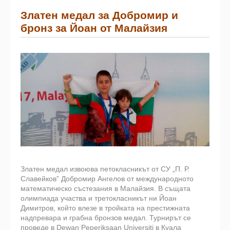
Златен медал за Добромир и
бронз за Йоан от Малайзия
Златен медал извоюва петокласникът от СУ „П. Р.
Славейков” Добромир Ангелов от международното
математическо състезания в Малайзия. В същата
олимпиада участва и третокласникът ни Йоан
Димитров, който влезе в тройката на престижната
надпревара и грабна бронзов медал. Турнирът се
проведе в Dewan Peperiksaan Universiti в Куала