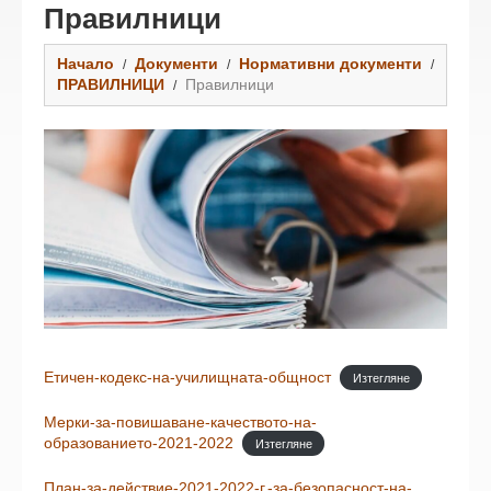
Правилници
Начало
Документи
Нормативни документи
ПРАВИЛНИЦИ
Правилници
Етичен-кодекс-на-училищната-общност
Изтегляне
Мерки-за-повишаване-качеството-на-
образованието-2021-2022
Изтегляне
План-за-действие-2021-2022-г.-за-безопасност-на-