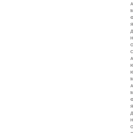
А
М
Ф
Я
Д
Н
О
С
А
Ю
Ю
М
А
М
Ф
Я
Д
Н
О