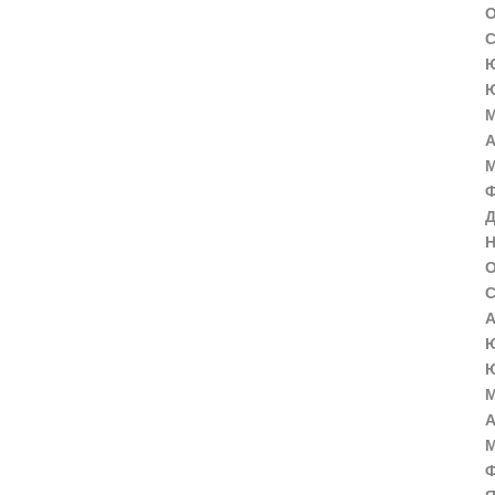
О
С
Ю
Ю
М
А
М
Ф
Д
Н
О
С
А
Ю
Ю
М
А
М
Ф