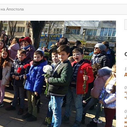
 на Апостола
1
Д
0
“
“
0
„
н