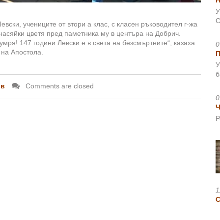
Н
У
С
вски, учениците от втори а клас, с класен ръководител г-жа
насяйки цветя пред паметника му в центъра на Добрич.
 умря! 147 години Левски е в света на безсмъртните“, казаха
0
 на Апостола.
У
б
ов
Comments are closed
0
Ч
Р
1