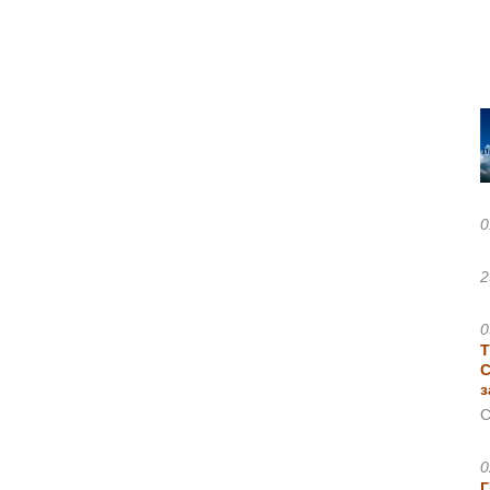
0
2
0
Т
С
з
С
0
Г