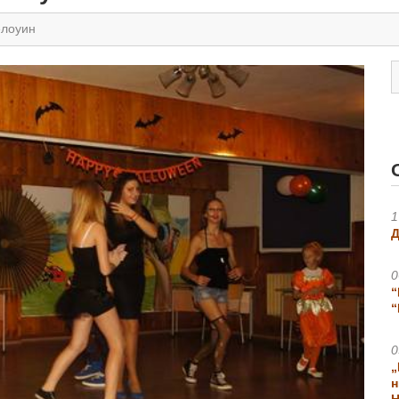
елоуин
1
Д
0
“
“
0
„
н