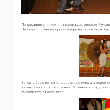
По традиция учениците от горен курс, профил „Чуждо
Helloween. Главните организатори на тържеството бяха
Вечерта беше изпълнена със страх, смях и интересни
на английски и български език. Момчетата представи
за зайчетата от осми клас.