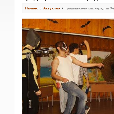
Начало
Актуално
Традиционен маскарад за Х