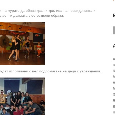
и на журито да обяви крал и кралица на привиденията и
клас – и двамата в естествени образи.
А
Ю
Ю
 бъдат използвани с цел подпомагане на деца с увреждания.
М
А
М
Ф
Я
Д
Н