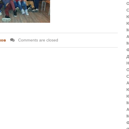
О
С
Ю
Ю
М
А
ков
Comments are closed
М
Ф
Д
Н
О
С
А
Ю
Ю
М
А
М
Ф