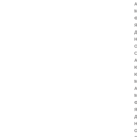
А
М
Ф
Я
Д
Н
О
С
А
Ю
Ю
М
А
М
Ф
Я
Д
Н
О