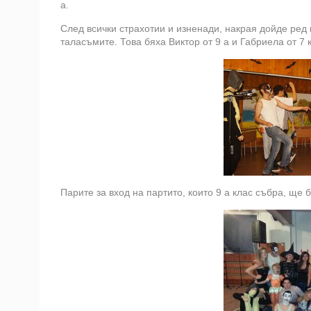
а.
След всички страхотии и изненади, накрая дойде ред 
таласъмите. Това бяха Виктор от 9 а и Габриела от 7 
Парите за вход на партито, които 9 а клас събра, ще