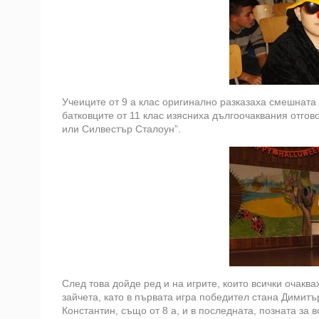
Учеиците от 9 а клас оригинално разказаха смешната 
батковците от 11 клас изясниха дългоочаквания отгов
или Силвестър Сталоун”.
След това дойде ред и на игрите, които всички очаква
зайчета, като в първата игра победител стана Димит
Константин, също от 8 а, и в последната, позната за 