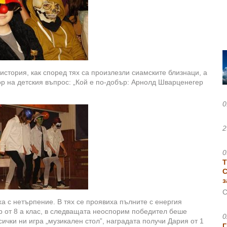
история, как според тях са произлезли сиамските близнаци, а
ор на детския въпрос: „Кой е по-добър: Арнолд Шварценегер
0
2
0
Т
С
з
С
ха с нетърпение. В тях се проявиха пълните с енергия
ър от 8 а клас, в следващата неоспорим победител беше
0
всички ни игра „музикален стол”, наградата получи Дария от 1
Г