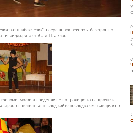
Н
У
С
0
езиков-английски език” посрещнаха весело и безстрашно
 тинейджърите от 9 а и 11 а клас.
У
б
0
Ч
Р
 костюми, маски и представяне на традицията на празника
ха страстен нощен танц, след който последва скеч специално
1