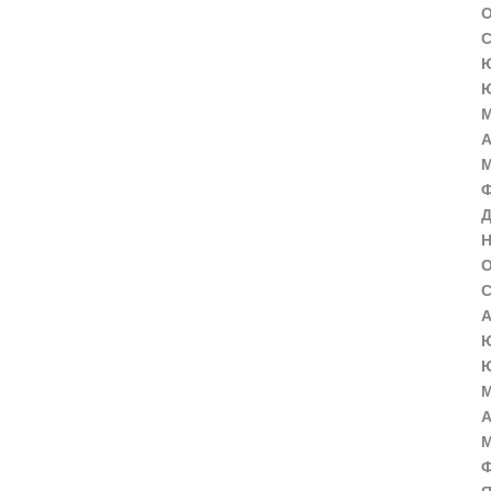
О
С
Ю
Ю
М
А
М
Ф
Д
Н
О
С
А
Ю
Ю
М
А
М
Ф