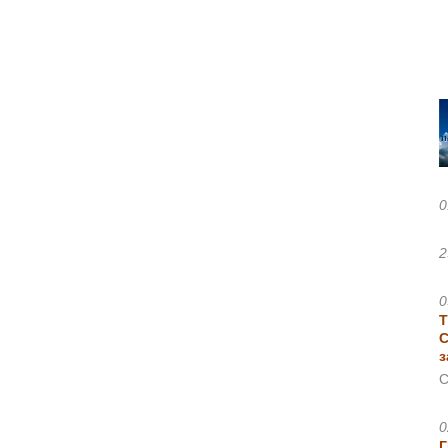
0
2
0
Т
С
з
С
0
Г