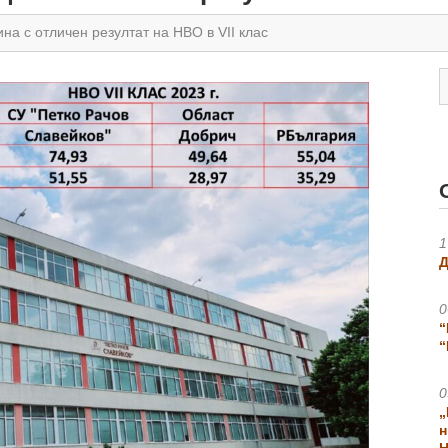
на с отличен резултат на НВО в VII клас
1
Д
0
“
“
0
„
н