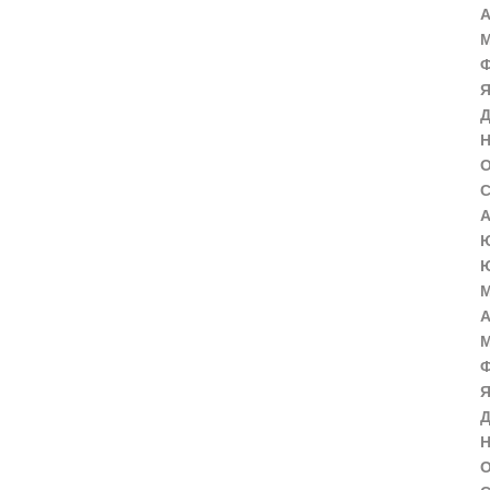
А
М
Ф
Я
Д
Н
О
С
А
Ю
Ю
М
А
М
Ф
Я
Д
Н
О