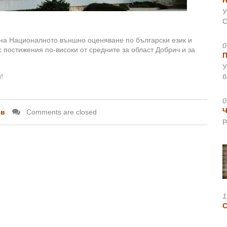
Н
У
С
 на Националното външно оценяване по български език и
0
 постижения по-високи от средните за област Добрич и за
У
б
!
0
Ч
ов
Comments are closed
Р
1