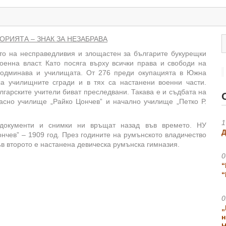
ОРИЯТА – ЗНАК ЗА НЕЗАБРАВА
то на несправедливия и злощастен за българите букурещки
оенна власт. Като посяга върху всички права и свободи на
 подминава и училищата. От 276 преди окупацията в Южна
са училищните сгради и в тях са настанени военни части.
гарските учители биват преследвани. Такава е и съдбата на
асно училище „Райко Цончев” и начално училище „Петко Р.
1
и документи и снимки ни връщат назад във времето. НУ
Д
Цончев” – 1909 год. През годините на румънското владичество
в второто е настанена девическа румънска гимназия.
0
“
“
0
„
н