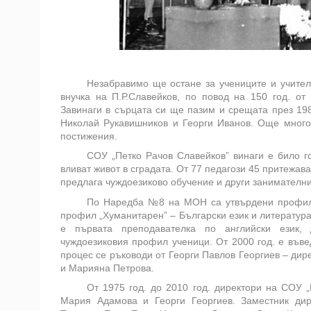
Незабравимо ще остане за учениците и учител
внучка на П.Р.Славейков, по повод на 150 год. о
Завинаги в сърцата си ще пазим и срещата през 198
Николай Рукавишников и Георги Иванов. Още мног
постижения.
СОУ „Петко Рачов Славейков” винаги е било г
вливат живот в сградата. От 77 педагози 45 притежа
предлага чуждоезиково обучение и други занимателн
По Наредба №8 на МОН са утвърдени профил „
профил „Хуманитарен” – Български език и литератур
е първата преподавателка по английски език,
чуждоезиковия профил ученици. От 2000 год. е във
процес се ръководи от Георги Павлов Георгиев – ди
и Марияна Петрова.
От 1975 год. до 2010 год. директори на СОУ „
Мария Адамова и Георги Георгиев. Заместник ди