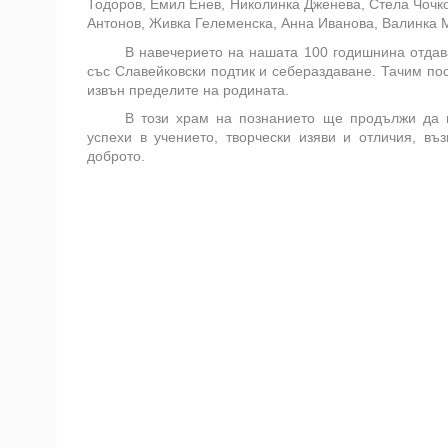
Тодоров, Емил Енев, Николинка Дженева, Стела Чочк
Антонов, Живка Гелеменска, Анна Иванова, Валинка 
В навечерието на нашата 100 годишнина отдава
със Славейковски подтик и себераздаване. Тачим пост
извън пределите на родината.
В този храм на познанието ще продължи да 
успехи в учението, творчески изяви и отличия, въ
доброто.