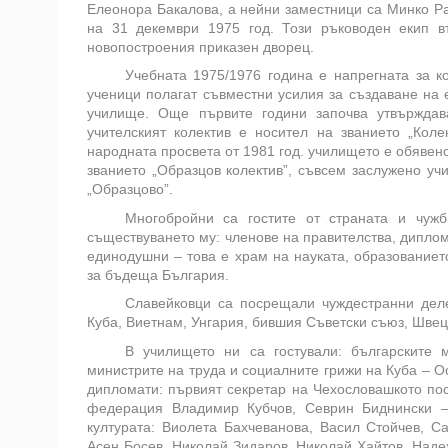
Елеонора Бакалова, а нейни заместници са Минко Ра
на 31 декември 1975 год. Този ръководен екип в
новопостроения приказен дворец.
Учебната 1975/1976 година е напрегната за ко
ученици полагат съвместни усилия за създаване на 
училище. Още първите години започва утвърждав
учителският колектив е носител на званието „Кол
народната просвета от 1981 год. училището е обявен
званието „Образцов колектив”, съвсем заслужено уч
„Образцово”.
Многобройни са гостите от страната и чужб
съществуването му: членове на правителства, диплома
единодушни – това е храм на науката, образованието
за бъдеща България.
Славейковци са посрещали чуждестранни деле
Куба, Виетнам, Унгария, бившия Съветски съюз, Швеци
В училището ни са гостували: българските 
министрите на труда и социалните грижи на Куба – 
дипломати: първият секретар на Чехословашкото пос
федерация Владимир Кубчов, Севрин Биднински –
културата: Виолета Бахчеванова, Васил Стойчев, С
Асен Босев, Николай Зидаров, Николай Хайтов, Наде