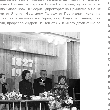
О
а поета Никола Вапцаров – Бойка Вапцарова; журналисти от
С
енчо Славейкови” в София; директорът на Ермитажа в Санкт
уми от Япония, Франзиску Галащу от Португалия, Кристина
Ю
л на съюза на учените в Сирия, Ивар Хидян от Швеция, Жан
Ю
гия, професор Андрей Пантев от СУ и много други също са
М
А
М
Ф
Д
Н
О
С
А
Ю
Ю
М
А
М
Ф