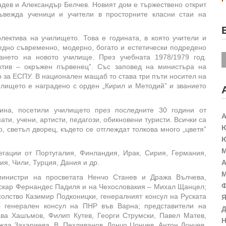
дев и Александър Белчев. Новият дом е тържествено открит
ъвежда ученици и учители в просторните класни стаи на
лектива на училището. Това е годината, в която учители и
едно съвременно, модерно, богато и естетически подредено
ането на новото училище. През учебната 1978/1979 год.
ектив – окръжен първенец”. Със заповед на министъра на
о за ЕСПУ. В национален мащаб то става три пъти носител на
илището е наградено с орден „Кирил и Методий” и званието
ина, посетили училището през последните 30 години от
А
ти, учени, артисти, педагози, обикновени туристи. Всички са
Ю
, светъл дворец, където се отглеждат толкова много „цветя”
Ю
М
гации от Португалия, Финландия, Ирак, Сирия, Германия,
я, Чили, Турция, Дания и др.
А
М
министри на просветата Ненчо Станев и Дража Вълчева,
Ф
Оскар Фернандес Падиля и на Чехословакия – Михал Щанцел;
олство Казимир Подконицки, генералният консул на Руската
Я
 генерален консул на ПНР във Варна; представители на
Д
ава Хашъмов, Филип Кутев, Георги Струмски, Павел Матев,
Н
жда Захариева, В. Пехливанов, Дончо Цончев, Антон Дончев,