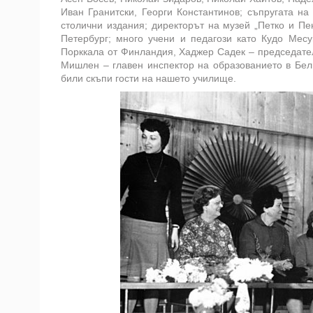
Иван Гранитски, Георги Константинов; съпругата н
столични издания; директорът на музей „Петко и П
Петербург; много учени и педагози като Кудо Мес
Порккала от Финландия, Хаджер Садек – председате
Мишлен – главен инспектор на образованието в Бел
били скъпи гости на нашето училище.