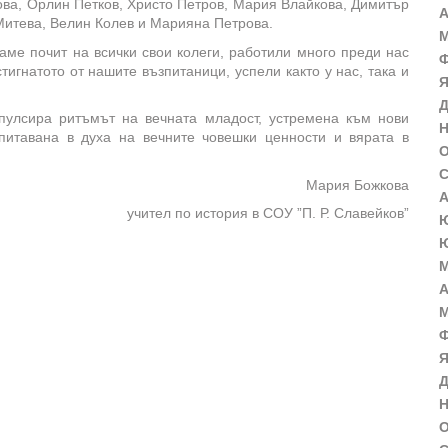
ова, Орлин Петков, Христо Петров, Мария Влайкова, Димитър
А
Митева, Велин Колев и Марияна Петрова.
М
ме почит на всички свои колеги, работили много преди нас
Ф
игнатото от нашите възпитаници, успели както у нас, така и
Я
Д
пулсира ритъмът на вечната младост, устремена към нови
Н
зпитавана в духа на вечните човешки ценности и вярата в
О
С
Мария Божкова
А
учител по история в СОУ ”П. Р. Славейков”
Ю
Ю
М
А
М
Ф
Я
Д
Н
О