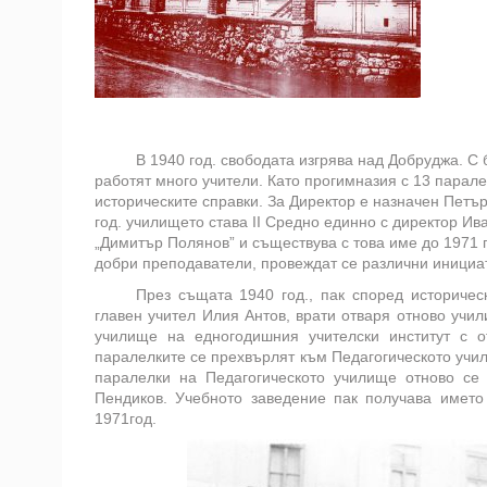
В 1940 год. свободата изгрява над Добруджа. С
работят много учители. Като прогимназия с 13 парале
историческите справки. За Директор е назначен Петър
год. училището става ІІ Средно единно с директор Ив
„Димитър Полянов” и съществува с това име до 1971 
добри преподаватели, провеждат се различни инициат
През същата 1940 год., пак според историчес
главен учител Илия Антов, врати отваря отново учил
училище на едногодишния учителски институт с о
паралелките се прехвърлят към Педагогическото учил
паралелки на Педагогическото училище отново се
Пендиков. Учебното заведение пак получава името
1971год.