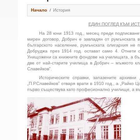
Начало
История
ЕДИН ПОГЛЕД КЪМ ИСТ
На 28 юни 1913 год., месец преди подписване
мирен договор, Добрич е завладян от румънската в
българското население, румънската олигархия не
Добруджа през 1914 год. остават само 4. Отнети 
Унищожени са книжните фондове на училищата, а бъл
две от най-старите училища в Добрич – мъжкото кл
Славейков”.
Историческите справки, запазените архивн
„П.Р.Славейков” отваря врати в 1910 год., а „Райко 
първо съществува като професионално училище, а въ