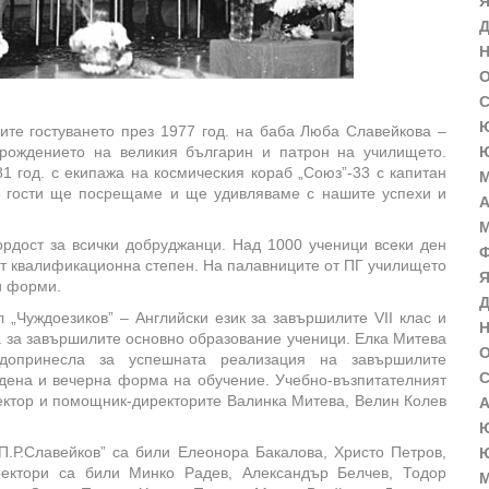
Я
Д
Н
О
С
Ю
ите гостуването през 1977 год. на баба Люба Славейкова –
т рождението на великия българин и патрон на училището.
Ю
1 год. с екипажа на космическия кораб „Союз”-33 с капитан
М
о гости ще посрещаме и ще удивляваме с нашите успехи и
А
М
ордост за всички добруджанци. Над 1000 ученици всеки ден
Ф
ват квалификационна степен. На палавниците от ПГ училището
Я
и форми.
Д
Чуждоезиков” – Английски език за завършилите VІІ клас и
Н
а за завършилите основно образование ученици. Елка Митева
О
 допринесла за успешната реализация на завършилите
С
едена и вечерна форма на обучение. Учебно-възпитателният
ректор и помощник-директорите Валинка Митева, Велин Колев
А
Ю
П.Р.Славейков” са били Елеонора Бакалова, Христо Петров,
Ю
ректори са били Минко Радев, Александър Белчев, Тодор
М