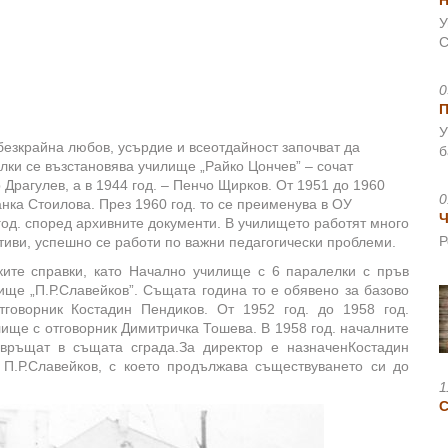
Н
У
С
0
У
 безкрайна любов, усърдие и всеотдайност започват да
б
лки се възстановява училище „Райко Цончев” – сочат
 Драгулев, а в 1944 год. – Пенчо Щирков. От 1951 до 1960
0
анка Стоилова. През 1960 год. то се преименува в ОУ
Ч
год. според архивните документи. В училището работят много
Р
иви, успешно се работи по важни педагогически проблеми.
ките справки, като Начално училище с 6 паралелки с пръв
ище „П.Р.Славейков”. Същата година то е обявено за базово
тговорник Костадин Пендиков. От 1952 год. до 1958 год.
ище с отговорник Димитричка Тошева. В 1958 год. началните
 връщат в същата сграда.За директор е назначенКостадин
 П.Р.Славейков, с което продължава съществуването си до
1