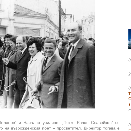
0
2
0
Т
С
з
С
олянов” и Начално училище „Петко Рачов Славейков” се
0
о на възрожденския поет – просветител. Директор тогава е
Г