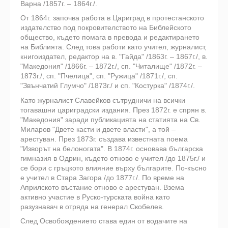
Варна /1857г. – 1864г./.
От 1864г. започва работа в Цариград в протестанското
издателство под покровител­ството на Библейското
общество, където помага в превода и редактирането
на Библия­та. След това работи като учител, журналист,
книгоиздател, редактор на в. "Гайда" /1863г. – 1867г./, в.
"Македония" /1866г. – 1872г./, сп. "Читалище" /1872г. –
1873г./, сп. "Пчелица", сп. "Ружица" /1871г./, сп.
"Звънчатий Глумчо" /1873г./ и сп. "Костурка" /1874г./.
Като журналист Славейков сътрудничи на всички
тогавашни цариградски издания. През 1872г. е спрян в.
"Македония" заради публикацията на статията на Св.
Миларов "Двете касти и двете власти", а той –
арестуван. През 1873г. създава известната поема
"Изворът на белоногата". В 1874г. основава българска
гимназия в Одрин, където отново е учител /до 1875г./ и
се бори с гръцкото влияние върху българите. По-късно
е учител в Стара Загора /до 1877г./. По време на
Априлското въстание отново е арестуван. Взема
активно участие в Руско-турската война като
разузнавач в отряда на генерал Скобелев.
След Освобождението става един от водачите на