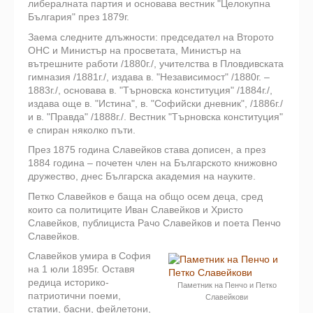
либералната партия и основава вест­ник "Целокупна
България" през 1879г.
Заема следните длъжности: председател на Второто
ОНС и Министър на просветата, Министър на
вътрешните работи /1880г./, учителства в Пловдивската
гимназия /1881г./, издава в. "Независимост" /1880г. –
1883г./, основава в. "Търновска конституция" /1884г./,
издава още в. "Истина", в. "Софийски дневник", /1886г./
и в. "Правда" /1888г./. Вестник "Търновска конституция"
е спиран няколко пъти.
През 1875 година Славейков става дописен, а през
1884 година – почетен член на Бъл­гарското книжовно
дружество, днес Българска академия на науките.
Петко Славейков е баща на общо осем деца, сред
които са политиците Иван Славейков и Христо
Славейков, публициста Рачо Славейков и поета Пенчо
Славейков.
Славейков умира в София
на 1 юли 1895г. Оставя
редица историко-
Паметник на Пенчо и Петко
патриотични поеми,
Славейкови
статии, басни, фейлетони,