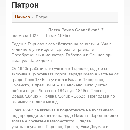
Патрон
Начало
Патрон
Петко Рачов Славейков
/17
ноември 1827г. – 1 юли 1895г./
Роден в Търново в семейството на занаятчии. Учи в
килийното училище в Търново, в Трявна, в
Преображенския манастир, Габрово и в Свищов при
Емануил Васкидович.
От 1843г. работи като учител в Търново, където се
включва в църковната борба, заради което е изгонен от
града. През 1845г. е учител в Бяла и Пиперково,
Русенско, а през 1846г. – в Севлиево. Като учител
работи още в Ловеч /от 1847г. до 1849г./, Плевен,
Враца /1849г./ и Трявна /1849г. - 1852г.) Преподава по
взаимоучителния метод.
През 1856г. се включва в подготовката на въстанието
под предводителството на дядо Никола. Вероятно още
тогава е посветен в масонството. Следва
учителствуване в Търново, Трявна, Ески Джумая и