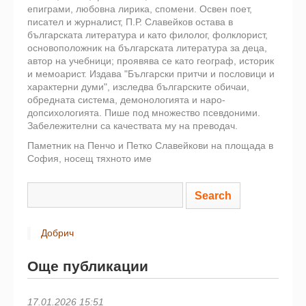
епиграми, любовна лирика, спомени. Освен поет,
писател и журналист, П.Р. Славейков остава в
българската литература и като филолог, фолкло­рист,
основоположник на българската литература за деца,
автор на учебници; проявява се като географ, историк
и мемоарист. Издава "Български притчи и пословици и
харак­терни думи", изследва българските обичаи,
обредната система, демонологията и наро­
допсихологията. Пише под множество псевдоними.
Забележителни са качествата му на преводач.
Паметник на Пенчо и Петко Славейкови на площада в
София, носещ тяхното име
Добрич
Още публикации
17.01.2026 15:51